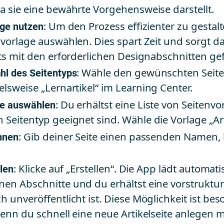
a sie eine bewährte Vorgehensweise darstellt.
age nutzen
: Um den Prozess effizienter zu gestal
nvorlage auswählen. Dies spart Zeit und sorgt da
ts mit den erforderlichen Designabschnitten gefül
l des Seitentyps
: Wähle den gewünschten Seite
elsweise „Lernartikel“ im Learning Center.
ge auswählen
: Du erhältst eine Liste von Seitenvo
 Seitentyp geeignet sind. Wähle die Vorlage „Art
nnen
: Gib deiner Seite einen passenden Namen, 
llen
: Klicke auf „Erstellen“. Die App lädt automati
en Abschnitte und du erhältst eine vorstrukturie
h unveröffentlicht ist. Diese Möglichkeit ist be
wenn du schnell eine neue Artikelseite anlegen 