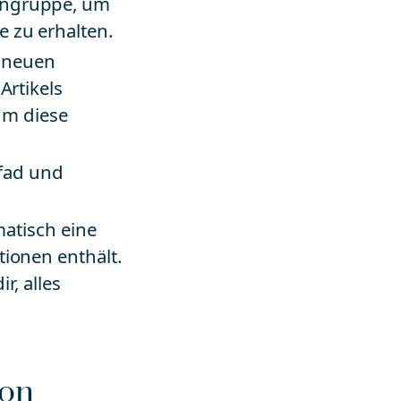
mengruppe, um
 zu erhalten.
n neuen
Artikels
 um diese
Pfad und
matisch eine
tionen enthält.
r, alles
ion