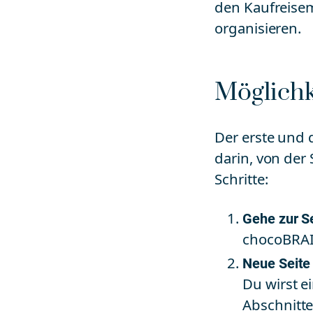
den Kaufreisem
organisieren.
Möglichke
Der erste und d
darin, von der 
Schritte:
Gehe zur S
chocoBRAI
Neue Seite
Du wirst e
Abschnitte