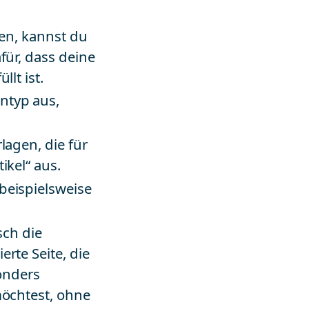
ten, kannst du
für, dass deine
lt ist.
ntyp aus,
rlagen, die für
ikel“ aus.
beispielsweise
sch die
rte Seite, die
sonders
möchtest, ohne