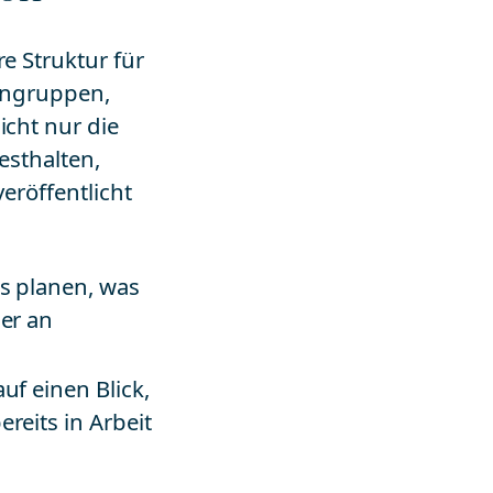
e Struktur für
mengruppen,
cht nur die
esthalten,
eröffentlicht
us planen, was
der an
uf einen Blick,
reits in Arbeit