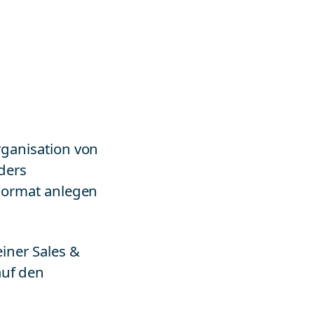
rganisation von
nders
 Format anlegen
einer Sales &
auf den