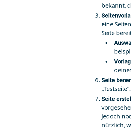
bekannt, d
Seitenvorl
eine Seite
Seite berei
Auswah
beispi
Vorla
deinen
Seite bene
„Testseite“.
Seite erste
vorgesehen
jedoch noc
nützlich, 