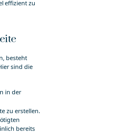
 effizient zu
eite
n, besteht
Hier sind die
en in der
te zu erstellen.
nötigten
nlich bereits