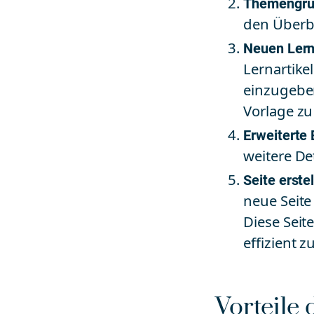
Themengru
den Überbl
Neuen Lerna
Lernartike
einzugeben,
Vorlage z
Erweiterte 
weitere Det
Seite erste
neue Seite
Diese Seite
effizient z
Vorteile